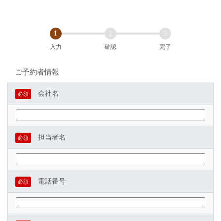
1
2
3
入力
確認
完了
ご予約者情報
会社名
必須
担当者名
必須
電話番号
必須