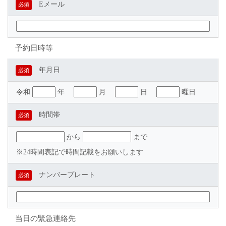
Eメール
必須
予約日時等
年月日
必須
令和
年
月
日
曜日
時間帯
必須
から
まで
※24時間表記で時間記載をお願いします
ナンバープレート
必須
当日の緊急連絡先